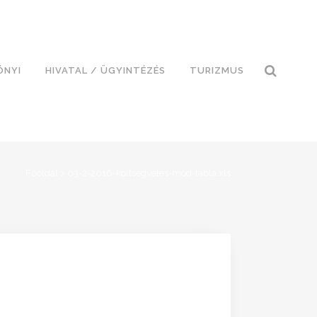
ÓNYI
HIVATAL / ÜGYINTÉZÉS
TURIZMUS
Főoldal
>
03-2-2016-koltsegvetes-mod-tabla.xls