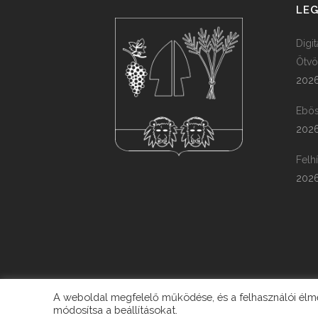
LEG
Digi
Ötvö
2026
Ebös
2026
Felh
2026
A weboldal megfelelő működése, és a felhasználói élmén
módosítsa a beállításokat.