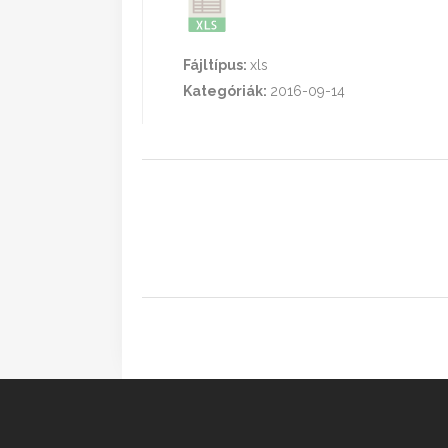
Fájltípus:
xls
Kategóriák:
2016-09-14