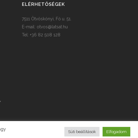
ELÉRHETŐSÉGEK
7511 Ötvöskónyi, Fő u. 51.
E-mail:
otvos@latsat.hu
Tel: +36 82 508 128
agy
Süti beállítások
Elfogadom