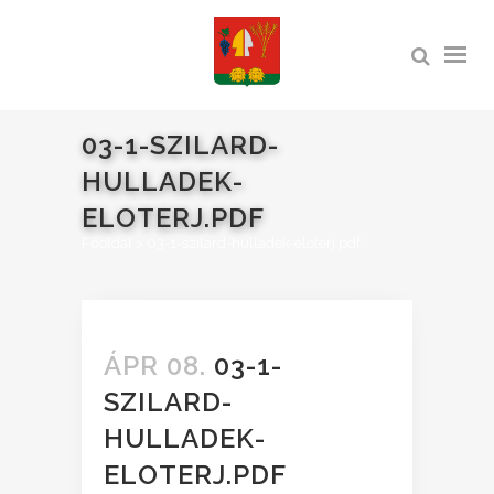
03-1-SZILARD-
HULLADEK-
ELOTERJ.PDF
Főoldal
>
03-1-szilard-hulladek-eloterj.pdf
ÁPR 08.
03-1-
SZILARD-
HULLADEK-
ELOTERJ.PDF