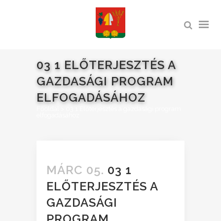
03 1 ELŐTERJESZTÉS A
GAZDASÁGI PROGRAM
ELFOGADÁSÁHOZ
Főoldal
>
03 1 Előterjesztés a gazdasági program
elfogadásához
MÁRC 05.
03 1
ELŐTERJESZTÉS A
GAZDASÁGI
PROGRAM