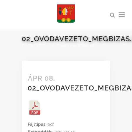
02_OVODAVEZETO_MEGBIZAS
Főoldal
>
02_ovodavezeto_megbizas.pdf
ÁPR 08.
02_OVODAVEZETO_MEGBIZA
Fájltípus:
pdf