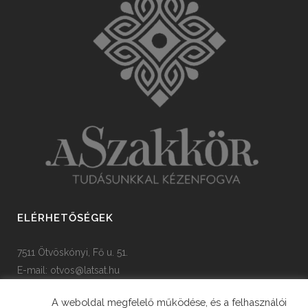
ELÉRHETŐSÉGEK
7511 Ötvöskónyi, Fő u. 51.
E-mail:
otvos@latsat.hu
Tel: +36 82 508 128
A weboldal megfelelő működése, és a felhasználói