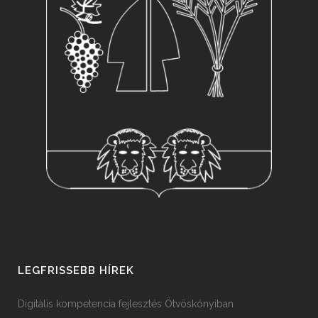
LEGFRISSEBB HÍREK
Digitális kompetencia fejlesztés Ötvöskónyiban