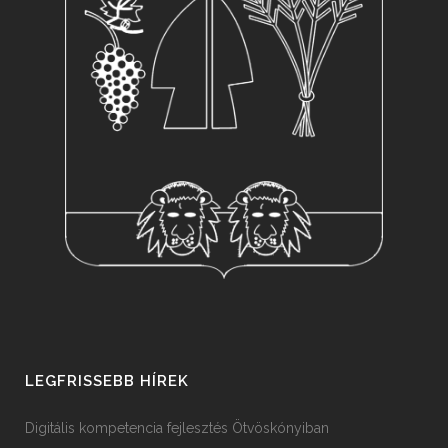
LEGFRISSEBB HÍREK
Digitális kompetencia fejlesztés Ötvöskónyiban