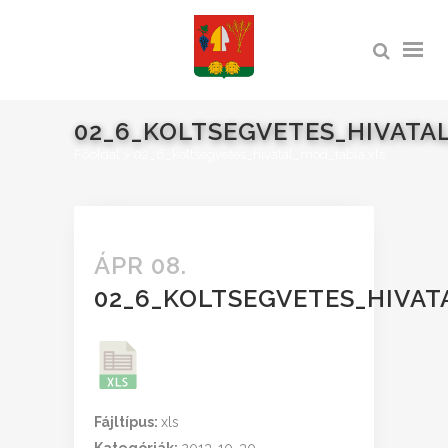
02_6_KOLTSEGVETES_HIVATA
Főoldal
>
02_6_koltsegvetes_hivatal_mod_tabla.xls
ÁPR 08.
02_6_KOLTSEGVETES_HIVAT
Fájltípus:
xls