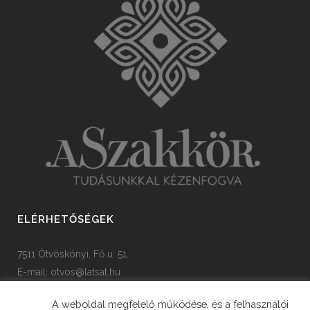
ELÉRHETŐSÉGEK
7511 Ötvöskónyi, Fő u. 51.
E-mail:
otvos@latsat.hu
Tel: +36 82 508 128
A weboldal megfelelő működése, és a felhasználói