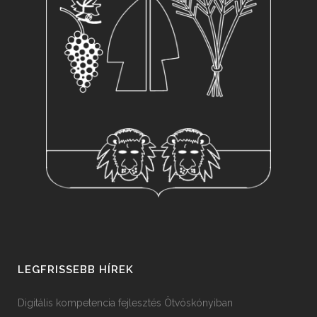
LEGFRISSEBB HÍREK
Digitális kompetencia fejlesztés Ötvöskónyiban