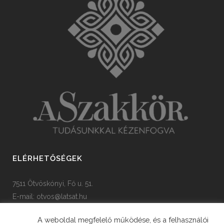
ELÉRHETŐSÉGEK
7511 Ötvöskónyi, Fő u. 51.
E-mail:
otvos@latsat.hu
Tel: +36 82 508 128
A weboldal megfelelő működése, és a felhasználói