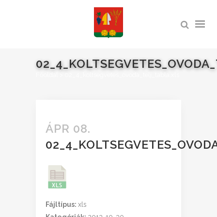
02_4_KOLTSEGVETES_OVODA_
Főoldal
>
02_4_koltsegvetes_ovoda_telj_tabla.xls
ÁPR 08.
02_4_KOLTSEGVETES_OVODA
Fájltípus:
xls