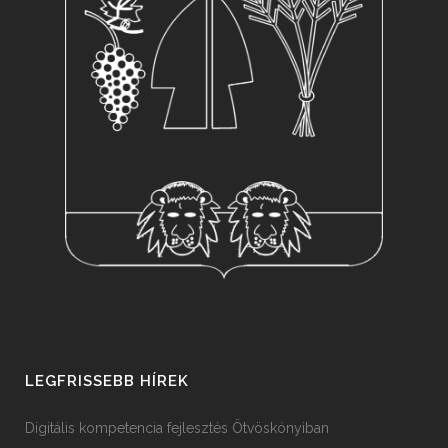
LEGFRISSEBB HÍREK
Digitális kompetencia fejlesztés Ötvöskónyiban