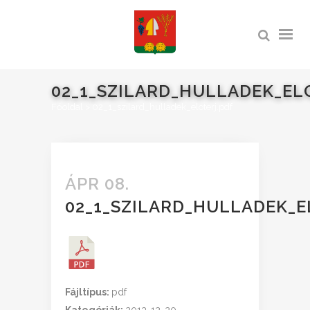
02_1_SZILARD_HULLADEK_EL
Főoldal
>
02_1_szilard_hulladek_eloterj.pdf
ÁPR 08.
02_1_SZILARD_HULLADEK_E
Fájltípus:
pdf