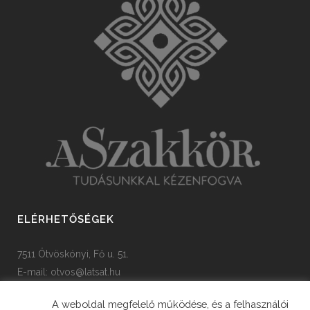
ELÉRHETŐSÉGEK
7511 Ötvöskónyi, Fő u. 51.
E-mail:
otvos@latsat.hu
Tel: +36 82 508 128
A weboldal megfelelő működése, és a felhasználói