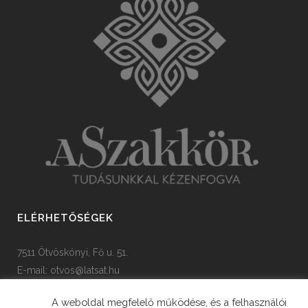
ELÉRHETŐSÉGEK
7511 Ötvöskónyi, Fő u. 51.
E-mail:
otvos@latsat.hu
Tel: +36 82 508 128
A weboldal megfelelő működése, és a felhasználói