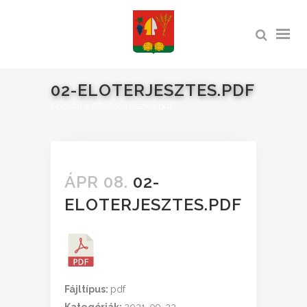
02-ELOTERJESZTES.PDF
Főoldal
>
02-eloterjesztes.pdf
ÁPR 08.
02-
ELOTERJESZTES.PDF
Fájltípus:
pdf