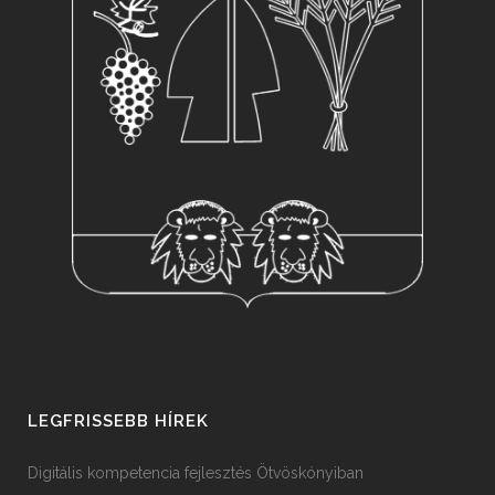
LEGFRISSEBB HÍREK
Digitális kompetencia fejlesztés Ötvöskónyiban