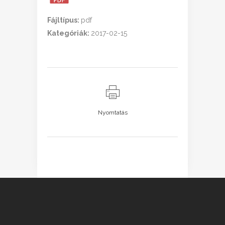
Fájltípus:
pdf
Kategóriák:
2017-02-15
Nyomtatás