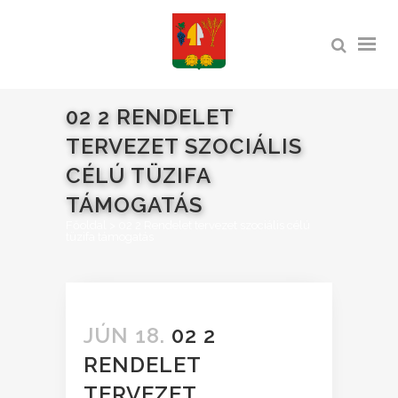
02 2 RENDELET
TERVEZET SZOCIÁLIS
CÉLÚ TÜZIFA
TÁMOGATÁS
Főoldal
>
02 2 Rendelet tervezet szociális célú
tüzifa támogatás
JÚN 18.
02 2
RENDELET
TERVEZET