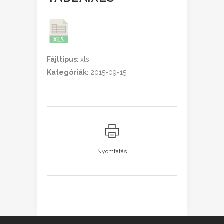
Fájltípus:
xls
Kategóriák:
2015-09-15
Nyomtatás