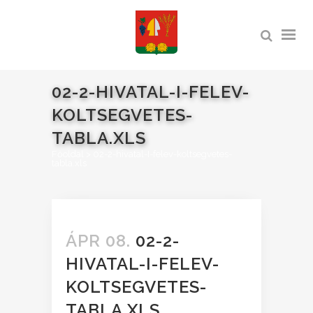
02-2-HIVATAL-I-FELEV-
KOLTSEGVETES-
TABLA.XLS
Főoldal
>
02-2-hivatal-I-felev-koltsegvetes-
tabla.xls
ÁPR 08.
02-2-
HIVATAL-I-FELEV-
KOLTSEGVETES-
TABLA.XLS