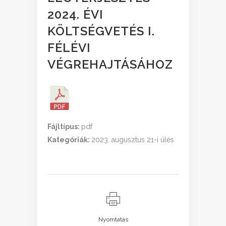
2024. ÉVI
KÖLTSÉGVETÉS I.
FÉLÉVI
VÉGREHAJTÁSÁHOZ
Fájltípus:
pdf
Kategóriák:
2023. augusztus 21-i ülés
Nyomtatás