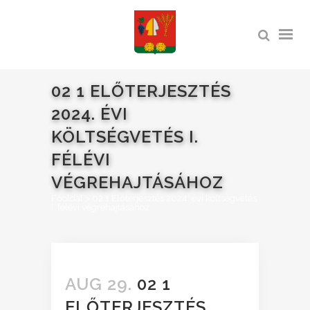
02 1 ELŐTERJESZTÉS
2024. ÉVI
KÖLTSÉGVETÉS I.
FÉLÉVI
VÉGREHAJTÁSÁHOZ
Főoldal
>
02 1 Előterjesztés 2024. évi költségvetés
I. félévi végrehajtásához
AUG 29.
02 1
ELŐTERJESZTÉS