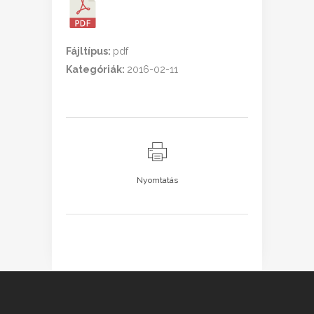
Fájltípus:
pdf
Kategóriák:
2016-02-11
Nyomtatás