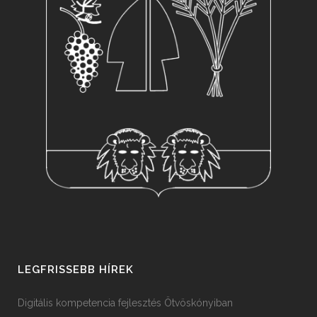
LEGFRISSEBB HÍREK
Digitális kompetencia fejlesztés Ötvöskónyiban