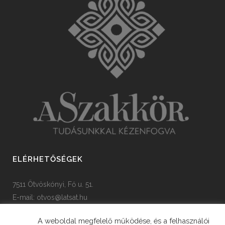
ELÉRHETŐSÉGEK
7511 Ötvöskónyi, Fő u. 51.
E-mail:
otvos@latsat.hu
Tel: +36 82 508 128
A weboldal megfelelő működése, és a felhasználói