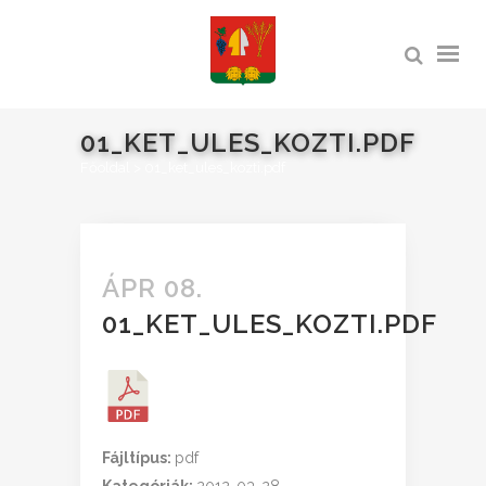
01_KET_ULES_KOZTI.PDF
Főoldal
>
01_ket_ules_kozti.pdf
ÁPR 08.
01_KET_ULES_KOZTI.PDF
Fájltípus:
pdf