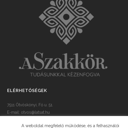
ELÉRHETŐSÉGEK
7511 Ötvöskónyi, Fő u. 51.
E-mail:
otvos@latsat.hu
Tel: +36 82 508 128
A weboldal megfelelő működése, és a felhasználói