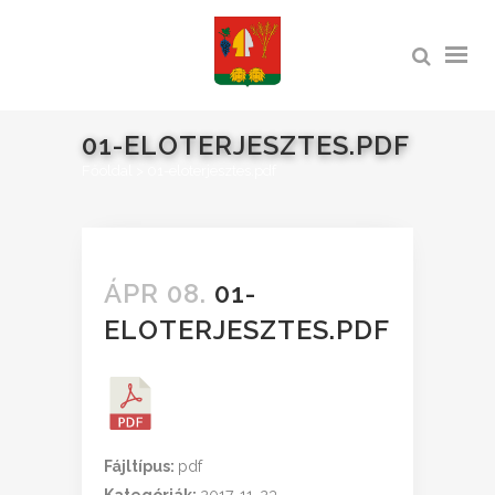
01-ELOTERJESZTES.PDF
Főoldal
>
01-eloterjesztes.pdf
ÁPR 08.
01-
ELOTERJESZTES.PDF
Fájltípus:
pdf