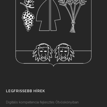
LEGFRISSEBB HÍREK
Digitális kompetencia fejlesztés Ötvöskónyiban