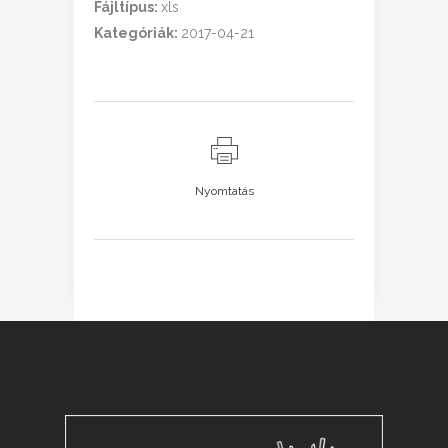
Fájltípus:
xls
Kategóriák:
2017-04-21
Nyomtatás