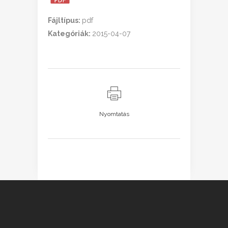
Fájltípus:
pdf
Kategóriák:
2015-04-07
Nyomtatás