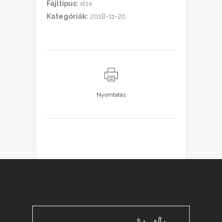
Fájltípus:
xlsx
Kategóriák:
2018-11-20
Nyomtatás