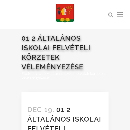
01 2 ÁLTALÁNOS
ISKOLAI FELVÉTELI
KÖRZETEK
VÉLEMÉNYEZÉSE
Főoldal
>
01 2 Általános iskolai felvételi körzetek
véleményezése
DEC 19.
01 2
ÁLTALÁNOS ISKOLAI
FELVÉTELI