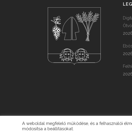
LEG
Digi
Ötvö
2026
Ebös
2026
Felh
2026
A weboldal megfelelő működése, és a felhasználói élmén
módosítsa a beállításokat.