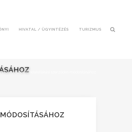
ÓNYI
HIVATAL / ÜGYINTÉZÉS
TURIZMUS
TÁSÁHOZ
1 Előterjesztés feladatellátási szerződés módosításához
S MÓDOSÍTÁSÁHOZ