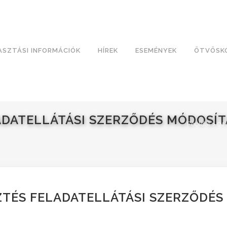
ASZTÁSI INFORMÁCIÓK
HÍREK
ESEMÉNYEK
ÖTVÖSK
LADATELLÁTÁSI SZERZŐDÉS MÓDOSÍ
Főoldal
>
01 
ZTÉS FELADATELLÁTÁSI SZERZŐDÉ