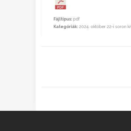
Fájltípus:
pdf
Kategóriák:
2024. október 22-i soron kí