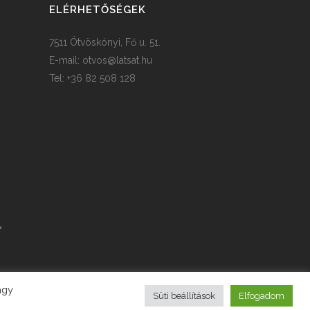
ELÉRHETŐSÉGEK
7511 Ötvöskónyi, Fő u. 51.
E-mail:
otvos@latsat.hu
Tel: +36 82 508 128
agy
Süti beállítások
Elfogadom