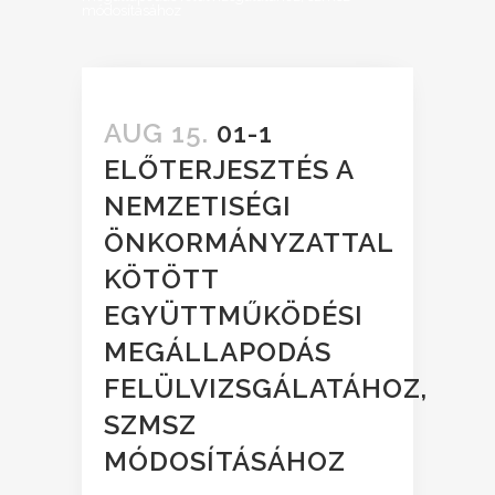
módosításához
AUG 15.
01-1
ELŐTERJESZTÉS A
NEMZETISÉGI
ÖNKORMÁNYZATTAL
KÖTÖTT
EGYÜTTMŰKÖDÉSI
MEGÁLLAPODÁS
FELÜLVIZSGÁLATÁHOZ,
SZMSZ
MÓDOSÍTÁSÁHOZ