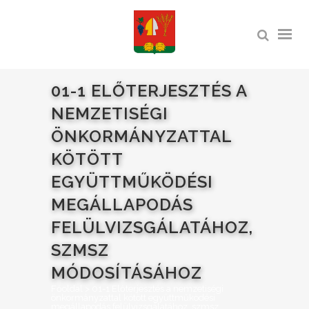
01-1 ELŐTERJESZTÉS A
NEMZETISÉGI
ÖNKORMÁNYZATTAL
KÖTÖTT
EGYÜTTMŰKÖDÉSI
MEGÁLLAPODÁS
FELÜLVIZSGÁLATÁHOZ,
SZMSZ
MÓDOSÍTÁSÁHOZ
Főoldal
>
01-1 Előterjesztés a nemzetiségi
önkormányzattal kötött együttműködési
megállapodás felülvizsgálatához, szmsz