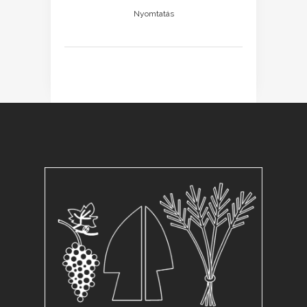
Nyomtatás