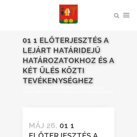
01 1 ELŐTERJESZTÉS A
LEJÁRT HATÁRIDEJŰ
HATÁROZATOKHOZ ÉS A
KÉT ÜLÉS KÖZTI
TEVÉKENYSÉGHEZ
Főoldal
>
01 1 Előterjesztés a lejárt határidejű
határozatokhoz és a két ülés közti tevékenységhez
MÁJ 26.
01 1
ELŐTERJESZTÉS A