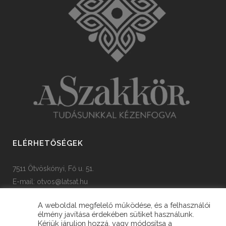
ELÉRHETŐSÉGEK
7511 Ötvöskónyi, Fő u. 51.
E-mail:
otvos@latsat.hu
Tel: +36 82 508 128
A weboldal megfelelő működése, és a felhasználói
élmény javítása érdekében sütiket használunk.
Kérjük járuljon hozzá, vagy módosítsa a