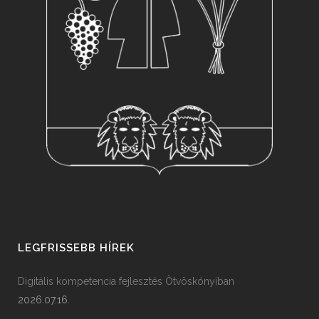
LEGFRISSEBB HÍREK
Digitális kompetencia fejlesztés Ötvöskónyiban
2026.07.16.