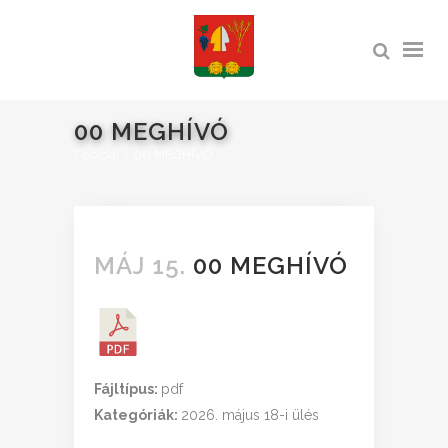
00 MEGHÍVÓ
Főoldal
>
00 MEGHÍVÓ
MÁJ 15.
00 MEGHÍVÓ
Fájltípus:
pdf
Kategóriák:
2026. május 18-i ülés