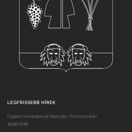
LEGFRISSEBB HÍREK
Digitális kompetencia fejlesztés Ötvöskónyiban
2026.07.16.