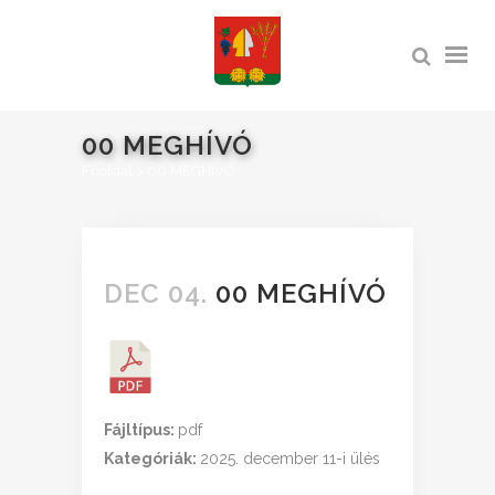
00 MEGHÍVÓ
Főoldal
>
00 MEGHÍVÓ
DEC 04.
00 MEGHÍVÓ
Fájltípus:
pdf
Kategóriák:
2025. december 11-i ülés