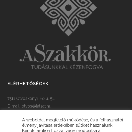
ELÉRHETŐSÉGEK
7511 Ötvöskónyi, Fő u. 51.
E-mail:
otvos@latsat.hu
Tel: +36 82 508 128
A weboldal megfelelő működése, és a felhasználói
élmény javítása érdekében sütiket használunk.
Kérjük járuljon hozzá, vagy módosítsa a