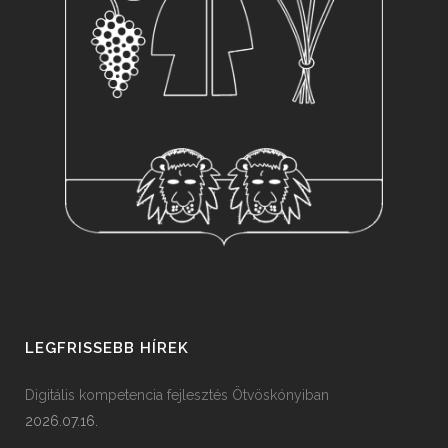
LEGFRISSEBB HÍREK
Digitális kompetencia fejlesztés Ötvöskónyiban
2026.07.16.