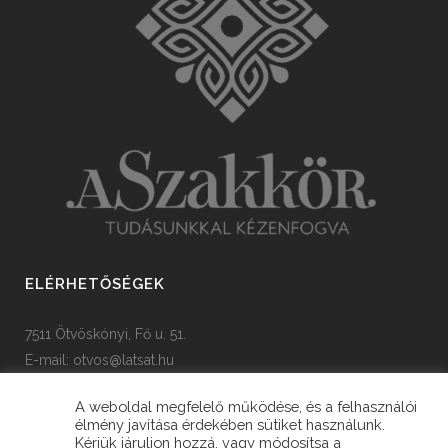
ELÉRHETŐSÉGEK
7511 Ötvöskónyi, Fő u. 51.
E-mail:
otvos@latsat.hu
Tel: +36 82 508 128
A weboldal megfelelő működése, és a felhasználói
élmény javítása érdekében sütiket használunk.
Kérjük járuljon hozzá, vagy módosítsa a