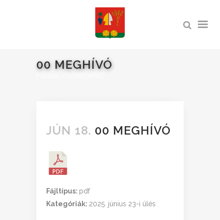
00 MEGHÍVÓ
Főoldal
>
00 MEGHÍVÓ
JÚN 18.
00 MEGHÍVÓ
Fájltípus:
pdf
Kategóriák:
2025. június 23-i ülés