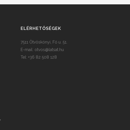
ELÉRHETŐSÉGEK
7511 Ötvöskónyi, Fő u. 51.
E-mail:
otvos@latsat.hu
Tel: +36 82 508 128