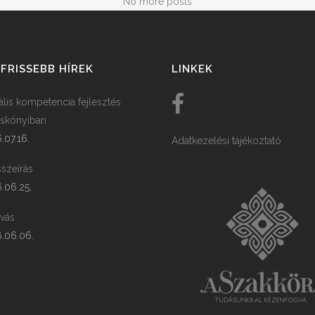
No more posts
FRISSEBB HÍREK
LINKEK
tális kompetencia fejlesztés
skónyiban
.07.16.
Adatkezelési tájékoztató
szeírás
.06.25.
ívás
.06.06.