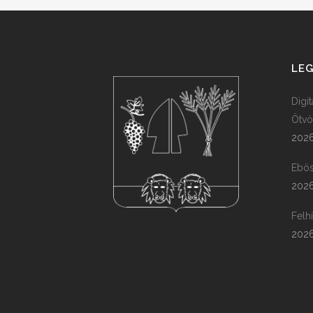
LEG
Digi
Ötvö
2026
Ebös
2026
Felh
2026