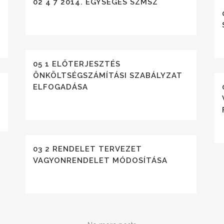
02 4 7 2014. EGYSÉGES SZMSZ
S
05 1 ELŐTERJESZTÉS
ÖNKÖLTSÉGSZÁMÍTÁSI SZABÁLYZAT
ELFOGADÁSA
03 2 RENDELET TERVEZET
VAGYONRENDELET MÓDOSÍTÁSA