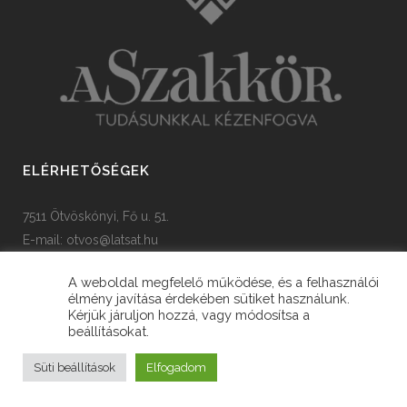
ELÉRHETŐSÉGEK
7511 Ötvöskónyi, Fő u. 51.
E-mail:
otvos@latsat.hu
Tel: +36 82 508 128
A weboldal megfelelő működése, és a felhasználói
élmény javítása érdekében sütiket használunk.
Kérjük járuljon hozzá, vagy módosítsa a
beállításokat.
© Copyright Ötvöskónyi Község Önkormányzata
Süti beállítások
Elfogadom
fejlesztette
iLX RootNET Kft.