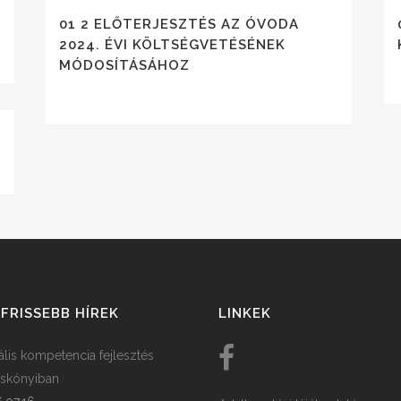
01 2 ELŐTERJESZTÉS AZ ÓVODA
2024. ÉVI KÖLTSÉGVETÉSÉNEK
MÓDOSÍTÁSÁHOZ
FRISSEBB HÍREK
LINKEK
tális kompetencia fejlesztés
skónyiban