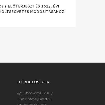
01 1 ELŐTERJESZTÉS 2024. ÉVI
KÖLTSÉGVETÉS MÓDOSÍTÁSÁHOZ
ELÉRHETŐSÉGEK
7511 Ötvöskónyi, Fő u. 51.
E-mail:
otvos@latsat.hu