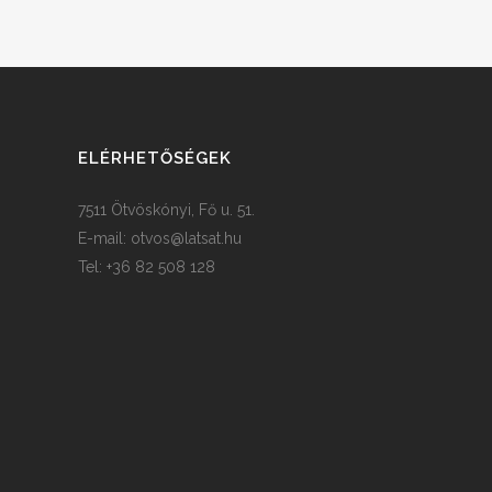
ELÉRHETŐSÉGEK
7511 Ötvöskónyi, Fő u. 51.
E-mail:
otvos@latsat.hu
Tel: +36 82 508 128