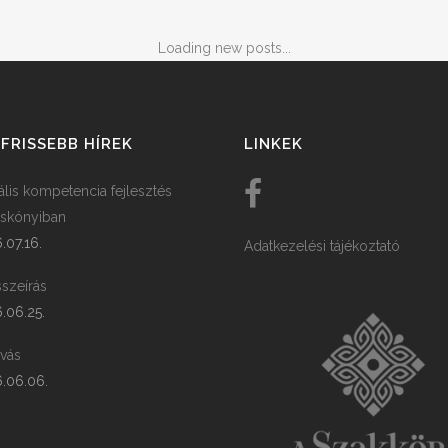
Loading new posts...
FRISSEBB HÍREK
LINKEK
tális kompetencia fejlesztés
skónyiban
.07.16.
Adatkezelési tájékoztató
szeírás
.06.25.
ívás
.06.06.