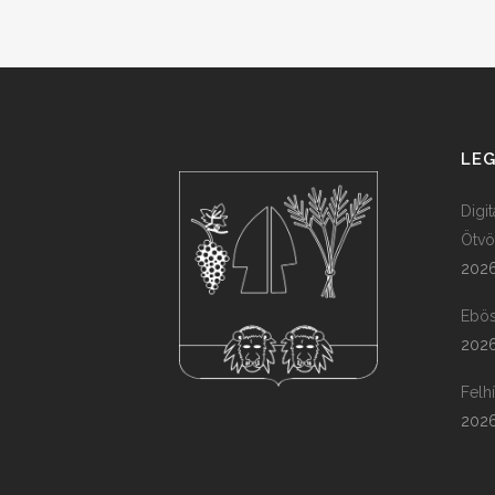
LEG
Digi
Ötvö
2026
Ebös
2026
Felh
2026