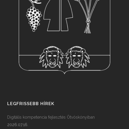
LEGFRISSEBB HÍREK
Digitális kompetencia fejlesztés Ötvöskónyiban
2026.07.16.