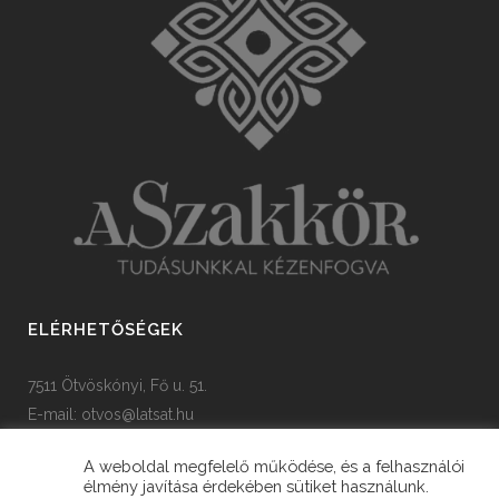
ELÉRHETŐSÉGEK
7511 Ötvöskónyi, Fő u. 51.
E-mail:
otvos@latsat.hu
Tel: +36 82 508 128
A weboldal megfelelő működése, és a felhasználói
élmény javítása érdekében sütiket használunk.