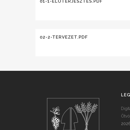
01-1-ELOTERJESZTES.PDF
02-2-TERVEZET.PDF
LEG
Digi
Ötvö
2026