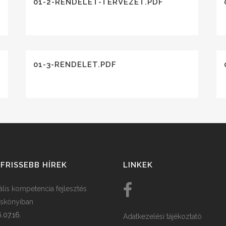
01-2-RENDELET-TERVEZET.PDF
01-3-RENDELET.PDF
FRISSEBB HÍREK
LINKEK
tális kompetencia fejlesztés
skónyiban
.07.16.
Adatkezelési tájékoztató