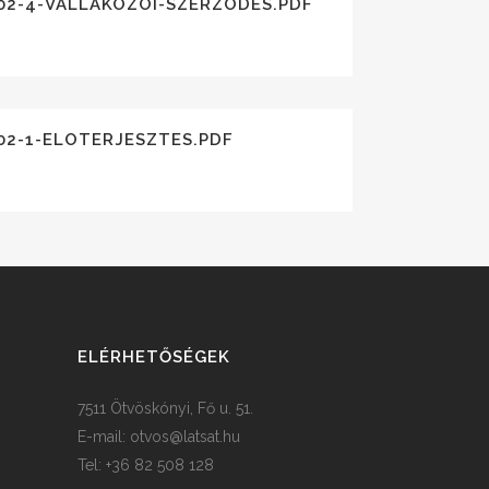
02-4-VALLAKOZOI-SZERZODES.PDF
02-1-ELOTERJESZTES.PDF
ELÉRHETŐSÉGEK
7511 Ötvöskónyi, Fő u. 51.
E-mail:
otvos@latsat.hu
Tel: +36 82 508 128