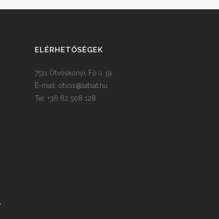
ELÉRHETŐSÉGEK
7511 Ötvöskónyi, Fő u. 51.
E-mail:
otvos@latsat.hu
Tel: +36 82 508 128