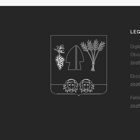
LEG
Digi
Ötvö
2026
Ebös
2026
Felh
2026