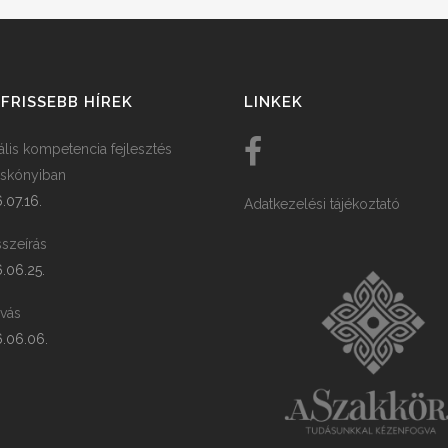
FRISSEBB HÍREK
LINKEK
tális kompetencia fejlesztés
skónyiban
.07.16.
Adatkezelési tájékoztató
szeírás
.06.25.
ívás
.06.06.