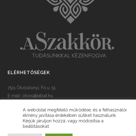
ELÉRHETŐSÉGEK
7511 Ötvöskónyi, Fő u. 51.
E-mail:
otvos@latsat.hu
Tel: +36 82 508 128
A weboldal megfelelő működése, és a felhasználói
élmény javítása érdekében sütiket használunk.
Kérjük járuljon hozzá, vagy módosítsa a
beállításokat.