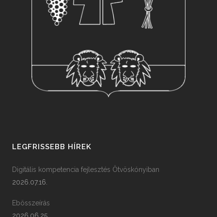
LEGFRISSEBB HÍREK
Digitális kompetencia fejlesztés Ötvöskónyiban
2026.07.16.
Ebösszeírás
2026.06.25.