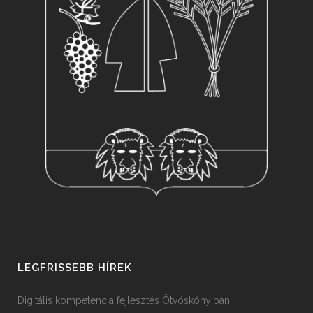
LEGFRISSEBB HÍREK
Digitális kompetencia fejlesztés Ötvöskónyiban