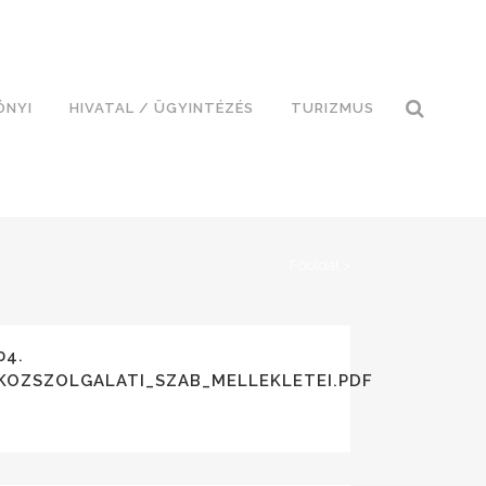
ÓNYI
HIVATAL / ÜGYINTÉZÉS
TURIZMUS
Főoldal
>
04.
KOZSZOLGALATI_SZAB_MELLEKLETEI.PDF