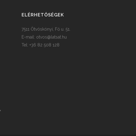
ELÉRHETŐSÉGEK
7511 Ötvöskónyi, Fő u. 51.
E-mail:
otvos@latsat.hu
Tel: +36 82 508 128