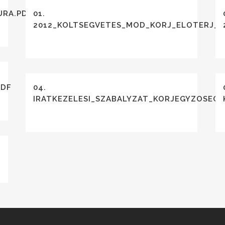
URA.PDF
01.
2012_KOLTSEGVETES_MOD_KORJ_ELOTERJ_2
PDF
04.
IRATKEZELESI_SZABALYZAT_KORJEGYZOSEG.