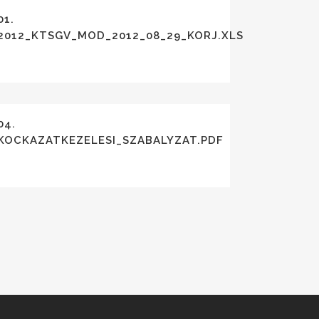
01.
0120829.PDF
2012_KTSGV_MOD_2012_08_29_KORJ.XLS
04.
PDF
KOCKAZATKEZELESI_SZABALYZAT.PDF