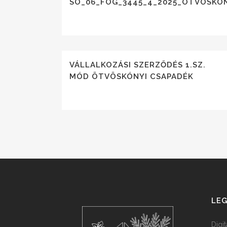
SO_06_FOG_3445_4_2025_ÖTVÖSKÓN
VÁLLALKOZÁSI SZERZŐDÉS 1.SZ.
MÓD ÖTVÖSKÓNYI CSAPADÉK
LEG
Digi