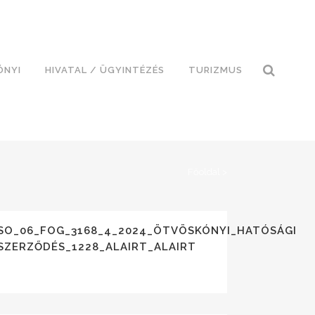
ÓNYI
HIVATAL / ÜGYINTÉZÉS
TURIZMUS
Főoldal
>
SÉG
SO_06_FOG_3168_4_2024_ÖTVÖSKÓNYI_HATÓSÁGI
ATAD_ALAIRT
SZERZŐDÉS_1228_ALAIRT_ALAIRT