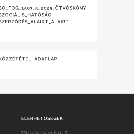
ÓSÁGI_ALAIRT_ALAIRT
SO_FOG_1503_5_2025_ÖTVÖSKÓNYI
SZOCIÁLIS_HATÓSÁGI
SZERZŐDÉS_ALAIRT_ALAIRT
KÖZZÉTÉTELI ADATLAP
ELÉRHETŐSÉGEK
7511 Ötvöskónyi, Fő u. 51.