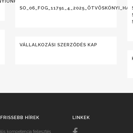
YIÖNK_HATÓSÁGI_ALAIRT_ALAIRT
SO_06_FOG_11791_4_2025_ÖTVÖSKÓNYI_HAT
VÁLLALKOZÁSI SZERZŐDÉS KAP
FRISSEBB HÍREK
LINKEK
tális kompetencia fejlesztés