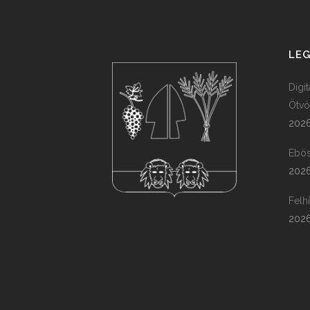
LEG
Digi
Ötvö
2026
Ebös
2026
Felh
2026