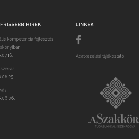
FRISSEBB HÍREK
LINKEK
tális kompetencia fejlesztés
skónyiban
.07.16.
Adatkezelési tájékoztató
szeírás
.06.25.
ívás
.06.06.