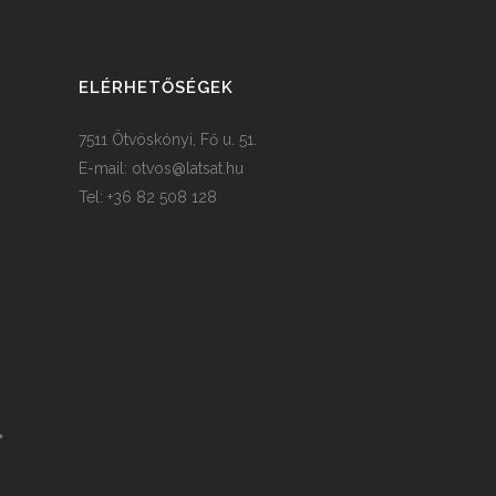
ELÉRHETŐSÉGEK
7511 Ötvöskónyi, Fő u. 51.
E-mail:
otvos@latsat.hu
Tel: +36 82 508 128