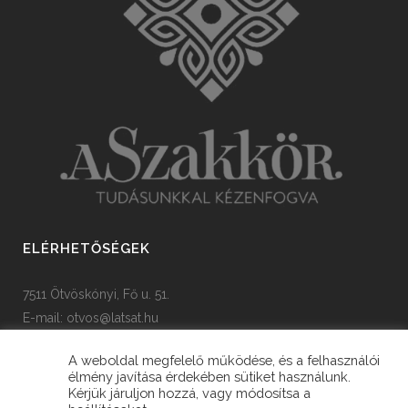
ELÉRHETŐSÉGEK
7511 Ötvöskónyi, Fő u. 51.
E-mail:
otvos@latsat.hu
Tel: +36 82 508 128
A weboldal megfelelő működése, és a felhasználói
élmény javítása érdekében sütiket használunk.
Kérjük járuljon hozzá, vagy módosítsa a