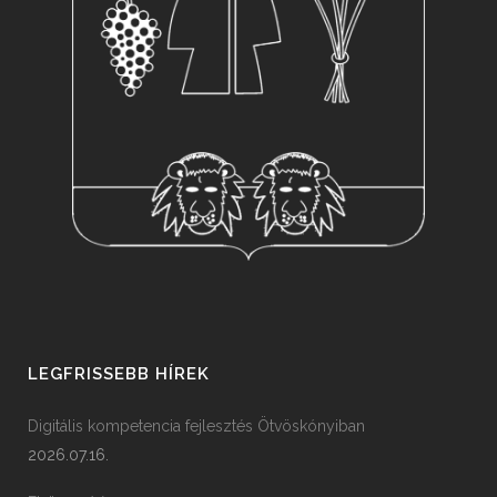
LEGFRISSEBB HÍREK
Digitális kompetencia fejlesztés Ötvöskónyiban
2026.07.16.