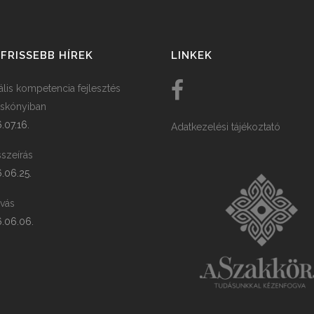
FRISSEBB HÍREK
LINKEK
tális kompetencia fejlesztés
skónyiban
.07.16.
Adatkezelési tájékoztató
szeírás
.06.25.
ívás
.06.06.