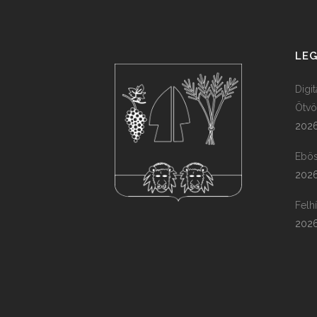
LEG
Digi
Ötvö
2026
Ebös
2026
Felh
2026