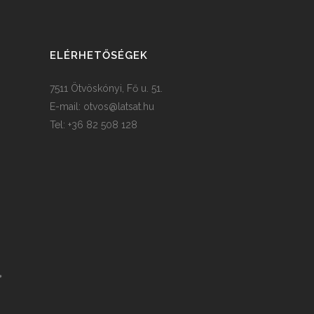
ELÉRHETŐSÉGEK
7511 Ötvöskónyi, Fő u. 51.
E-mail:
otvos@latsat.hu
Tel: +36 82 508 128